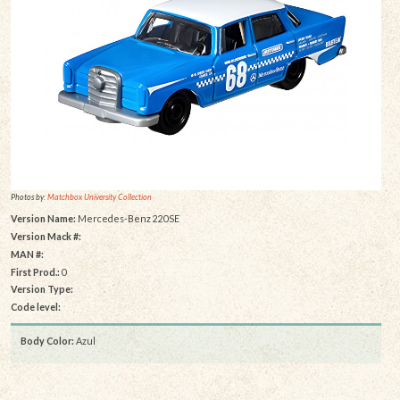
Photos by:
Matchbox University Collection
Version Name:
Mercedes-Benz 220SE
Version Mack #:
MAN #:
First Prod.:
0
Version Type:
Code level:
Body Color:
Azul