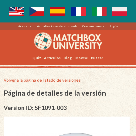
Acerca de
Actualizaciones del sitio web
Crea una cuenta
Log in
Quiz
Artículos
Blog
Browse
Buscar
Volver a la página de listado de versiones
Página de detalles de la versión
Version ID: SF1091-003