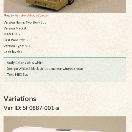
Photo by:
Matchbox University Collection
Version Name:
Two-Story Bus
Version Mack #:
MAN #:
887
First Prod.:
2013
Version Type:
MB
Code level:
1
Body Color:
Gold & white
Design:
White & black stripes; maroon winged crown
Text:
MBX Bus
Variations
Var ID: SF0887-001-a