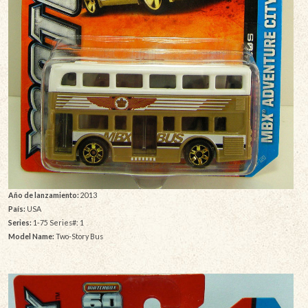
Año de lanzamiento:
2013
País:
USA
Series:
1-75 Series#: 1
Model Name:
Two-Story Bus