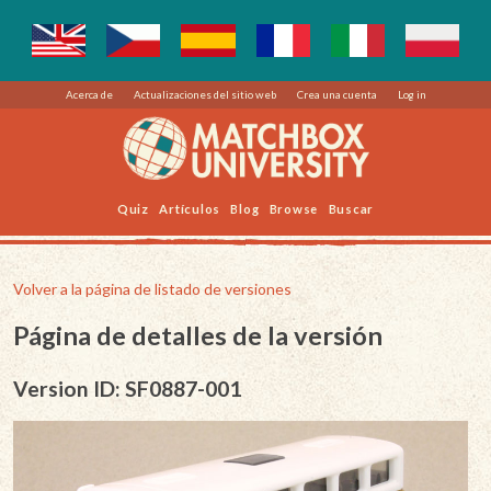
Acerca de
Actualizaciones del sitio web
Crea una cuenta
Log in
Quiz
Artículos
Blog
Browse
Buscar
Volver a la página de listado de versiones
Página de detalles de la versión
Version ID: SF0887-001