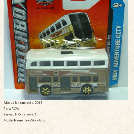
Año de lanzamiento:
2013
País:
ROW
Series:
1-75 Series#: 1
Model Name:
Two-Story Bus