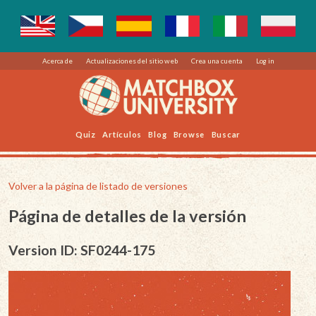
Acerca de
Actualizaciones del sitio web
Crea una cuenta
Log in
Quiz
Artículos
Blog
Browse
Buscar
Volver a la página de listado de versiones
Página de detalles de la versión
Version ID: SF0244-175