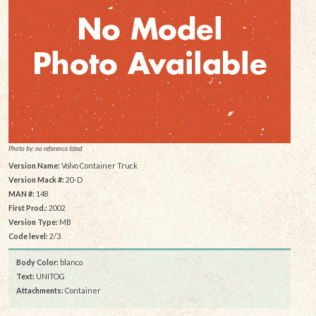
Photo by: no reference listed
Version Name:
Volvo Container Truck
Version Mack #:
20-D
MAN #:
148
First Prod.:
2002
Version Type:
MB
Code level:
2/3
Body Color:
blanco
Text:
UNITOG
Attachments:
Container