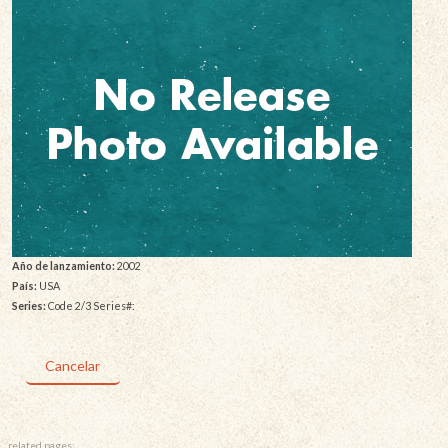
Año de lanzamiento:
2002
País:
USA
Series:
Code 2/3 Series#:
Cancelar
related pages: