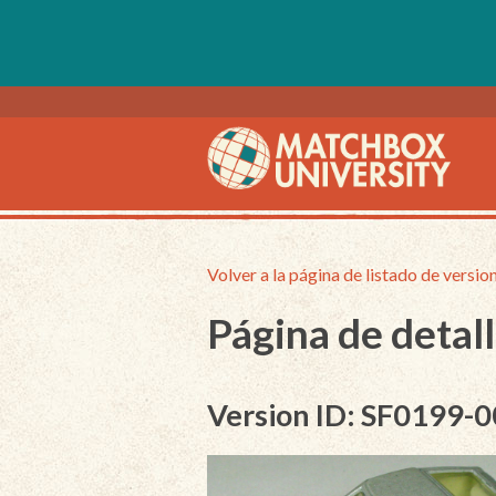
Volver a la página de listado de versio
Página de detall
Version ID: SF0199-