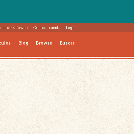
nes del sitio web
Crea una cuenta
Log in
culos
Blog
Browse
Buscar