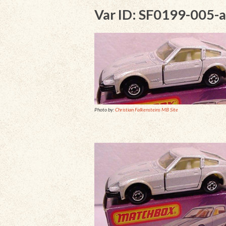
Var ID: SF0199-005-a
Photo by:
Christian Falkensteins MB Site