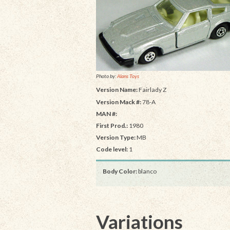
Photo by:
Alans Toys
Version Name:
Fairlady Z
Version Mack #:
78-A
MAN #:
First Prod.:
1980
Version Type:
MB
Code level:
1
Body Color:
blanco
Variations