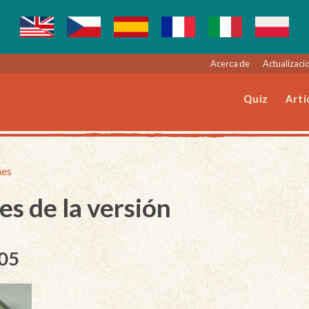
Acerca de
Actualizacio
Quiz
Artí
nes
es de la versión
005