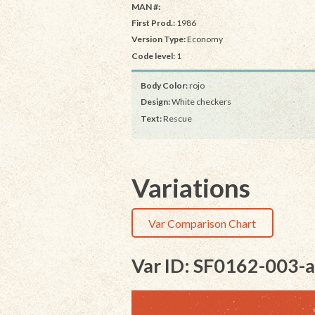
MAN #:
First Prod.:
1986
Version Type:
Economy
Code level:
1
Body Color:
rojo
Design:
White checkers
Text:
Rescue
Variations
Var Comparison Chart
Var ID: SF0162-003-a