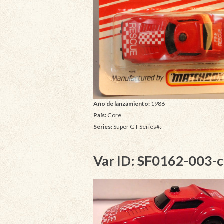
Año de lanzamiento:
1986
País:
Core
Series:
Super GT Series#:
Var ID: SF0162-003-c