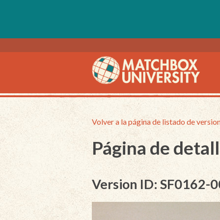
Volver a la página de listado de versio
Página de detall
Version ID: SF0162-