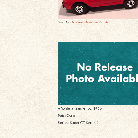
Photo by:
Christian Falkensteins MB Site
Año de lanzamiento:
1986
País:
Core
Series:
Super GT Series#: