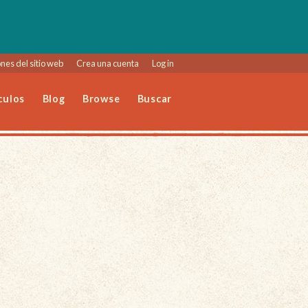
nes del sitio web
Crea una cuenta
Log in
culos
Blog
Browse
Buscar