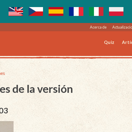
Acerca de
Actualizacio
Quiz
Artí
nes
es de la versión
003