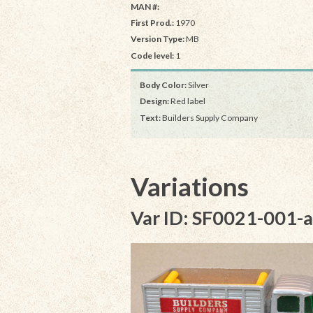
MAN #:
First Prod.:
1970
Version Type:
MB
Code level:
1
Body Color:
Silver
Design:
Red label
Text:
Builders Supply Company
Variations
Var ID: SF0021-001-a