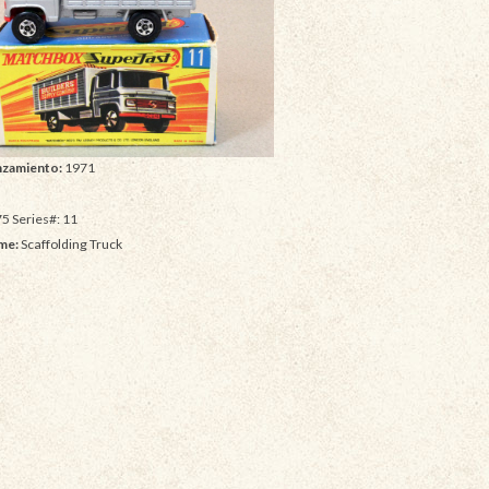
nzamiento:
1971
e
5 Series#: 11
me:
Scaffolding Truck