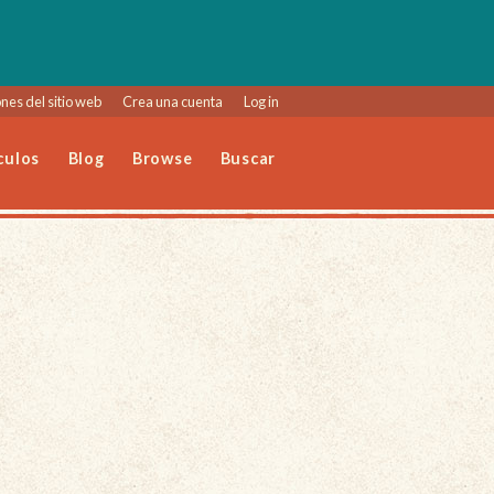
nes del sitio web
Crea una cuenta
Log in
culos
Blog
Browse
Buscar