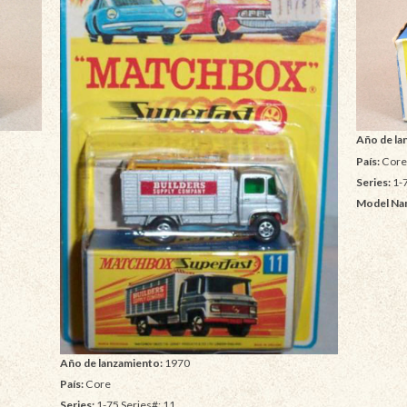
Año de la
País:
Cor
Series:
1-7
Model Na
Año de lanzamiento:
1970
País:
Core
Series:
1-75 Series#: 11