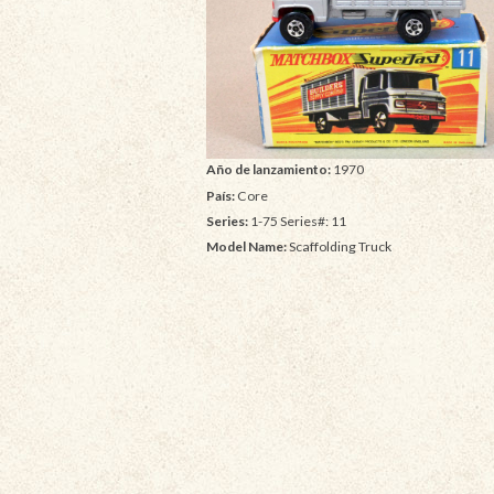
Año de lanzamiento:
1970
País:
Core
Series:
1-75 Series#: 11
Model Name:
Scaffolding Truck