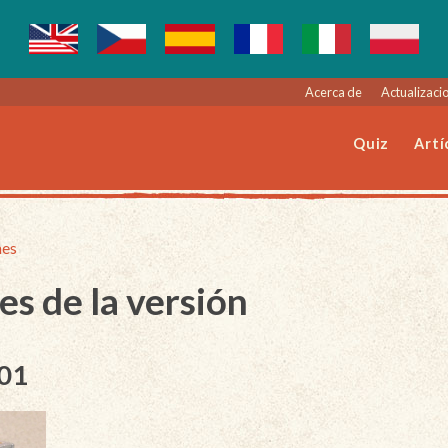
Acerca de
Actualizacio
Quiz
Artí
nes
es de la versión
001