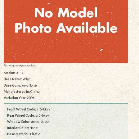
Photo by: no reference listed
Mack#:
20-D
Base Name:
Volvo
Base Company:
None
Manufactured in:
China
Variation Year:
2006
Front Wheel Code:
ar5-bksv
Rear Wheel Code:
ar5-bksv
Window Color:
amber/clear
Interior Color:
None
Base Material:
Plastic