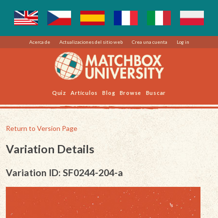
Acerca de
Actualizaciones del sitio web
Crea una cuenta
Log in
Quiz
Artículos
Blog
Browse
Buscar
Return to Version Page
Variation Details
Variation ID: SF0244-204-a