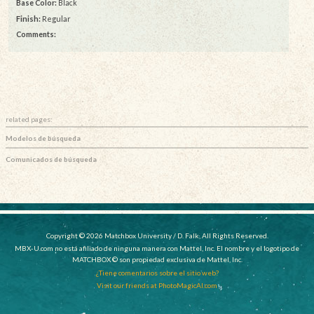
Base Color:
Black
Finish:
Regular
Comments:
related pages:
Modelos de búsqueda
Comunicados de búsqueda
Copyright © 2026 Matchbox University / D. Falk, All Rights Reserved.
MBX-U.com no está afiliado de ninguna manera con Mattel, Inc. El nombre y el logotipo de
MATCHBOX © son propiedad exclusiva de Mattel, Inc.
¿Tiene comentarios sobre el sitio web?
Visit our friends at PhotoMagicAI.com