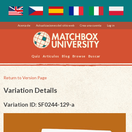
Acerca de
Actualizaciones del sitio web
Crea una cuenta
Log in
Quiz
Artículos
Blog
Browse
Buscar
Return to Version Page
Variation Details
Variation ID: SF0244-129-a