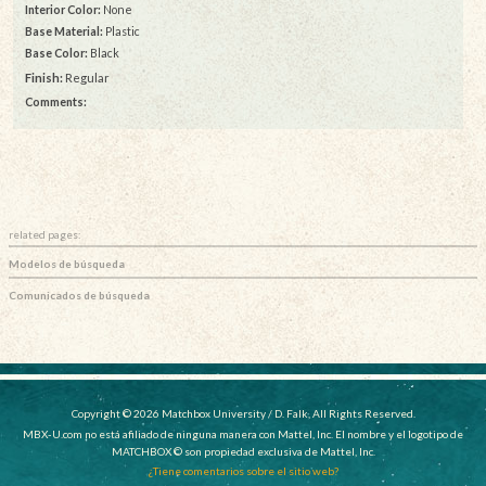
Interior Color:
None
Base Material:
Plastic
Base Color:
Black
Finish:
Regular
Comments:
related pages:
Modelos de búsqueda
Comunicados de búsqueda
Copyright © 2026 Matchbox University / D. Falk, All Rights Reserved.
MBX-U.com no está afiliado de ninguna manera con Mattel, Inc. El nombre y el logotipo de
MATCHBOX © son propiedad exclusiva de Mattel, Inc.
¿Tiene comentarios sobre el sitio web?