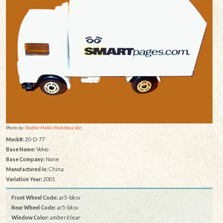
Photo by:
Shabbir Malik's Matchbox Site
Mack#:
20-D-77
Base Name:
Volvo
Base Company:
None
Manufactured in:
China
Variation Year:
2001
Front Wheel Code:
ar5-bksv
Rear Wheel Code:
ar5-bksv
Window Color:
amber/clear