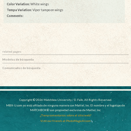
Color Variation:
White wings
Tempa Variation:
Viper tampo on wings
Comments:
related pages:
Modelos de búsqueda
Comunicados de búsqueda
Copyright © 2026 Matchbox University / D. Falk, All Rights Reserved.
MBX-U.com no está afiliado de ninguna manera con Mattel, Inc. El nombre y el logotipo de
MATCHBOX © son propiedad exclusiva de Mattel, Inc.
¿Tiene comentarios sobre el sitio web?
Visit our friends at PhotoMagicAI.com