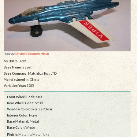
Photo by:
Christian Falkensteins MB Site
Mack#:
2-D-09
Base Name:
S 2 jet
Base Company:
Matchbox Toys LTD
Manufactured in:
China
Variation Year:
1985
Front Wheel Code:
Small
Rear Wheel Code:
Small
Window Color:
colorless/clear
Interior Color:
None
Base Material:
Metal
Base Color:
White
Finish:
Metallic/Metalflake