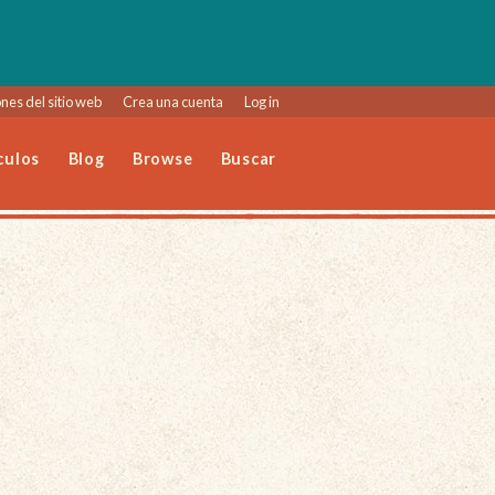
nes del sitio web
Crea una cuenta
Log in
culos
Blog
Browse
Buscar