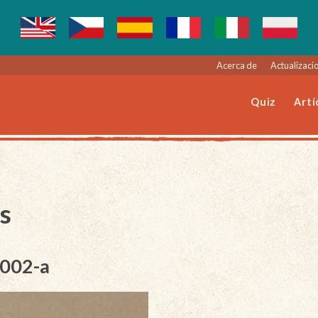
Acerca de
Actualizacio
Quiz
Artí
s
-002-a