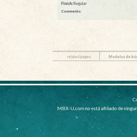
Finish:
Regular
Comments:
related pages:
Modelos de bú
Co
MBX-U.com no está afiliado de ningun