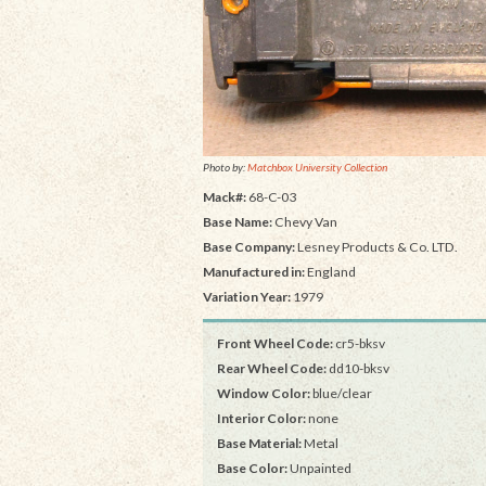
Photo by:
Matchbox University Collection
Mack#:
68-C-03
Base Name:
Chevy Van
Base Company:
Lesney Products & Co. LTD.
Manufactured in:
England
Variation Year:
1979
Front Wheel Code:
cr5-bksv
Rear Wheel Code:
dd10-bksv
Window Color:
blue/clear
Interior Color:
none
Base Material:
Metal
Base Color:
Unpainted