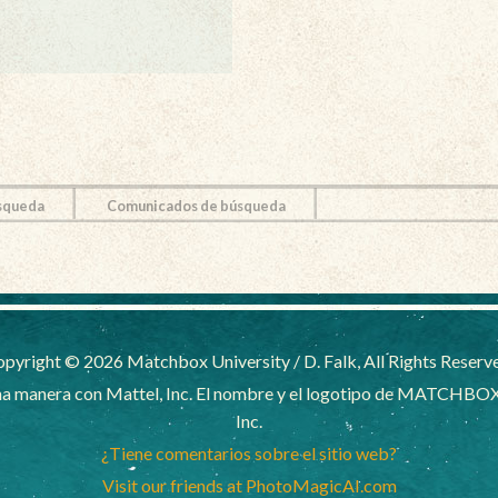
squeda
Comunicados de búsqueda
pyright © 2026 Matchbox University / D. Falk, All Rights Reserv
a manera con Mattel, Inc. El nombre y el logotipo de MATCHBOX
Inc.
¿Tiene comentarios sobre el sitio web?
Visit our friends at PhotoMagicAI.com