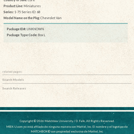
Product Line:
Miniatures
Series:
1-75 Series ID: 68
Model Name on the Pkg:
Chevrolet Van
Package ID#:
UNKNOWN
Package Type Code:
Box L
related pages:
Search Models
Search Releases
Copyright © 2026 Matchbox University / D. Falk, All Rights Reserved.
MBX-U.com no está afiliado de ninguna manera con Mattel, Inc. El nombre y el logotipo de
MATCHBOX © son propiedad exclusiva de Mattel, Inc.