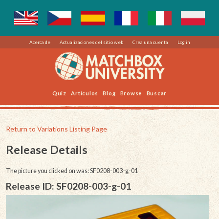
Acerca de
Actualizaciones del sitio web
Crea una cuenta
Log in
Quiz
Artículos
Blog
Browse
Buscar
Return to Variations Listing Page
Release Details
The picture you clicked on was: SF0208-003-g-01
Release ID: SF0208-003-g-01