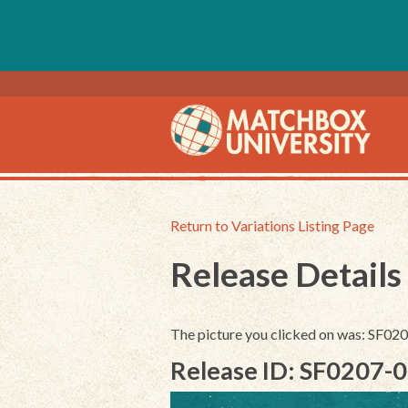
Return to Variations Listing Page
Release Details
The picture you clicked on was: SF0
Release ID: SF0207-