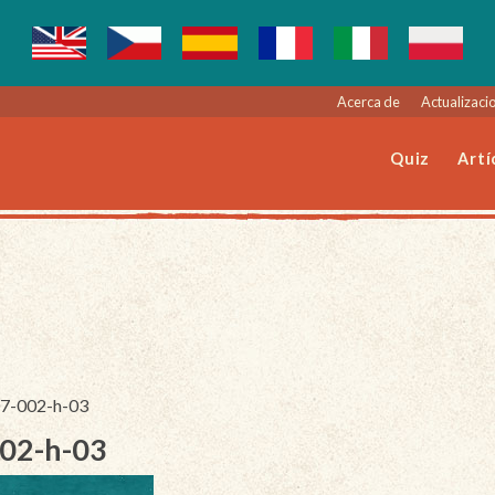
Acerca de
Actualizacio
Quiz
Artí
207-002-h-03
002-h-03