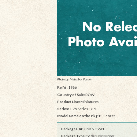
Photo by: Matchbox Forum
Rel Yr: 1986
Country of Sale:
ROW
Product Line:
Miniatures
Series:
1-75 Series ID: 9
Model Name on the Pkg:
Bulldozer
Package ID#:
UNKNOWN
Package Type Code:
Box M row