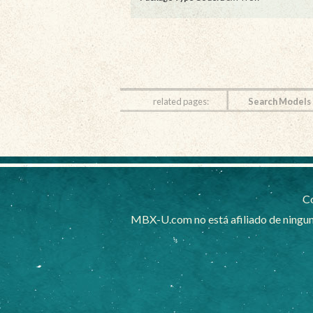
related pages:
Search Models
Co
MBX-U.com no está afiliado de ningun