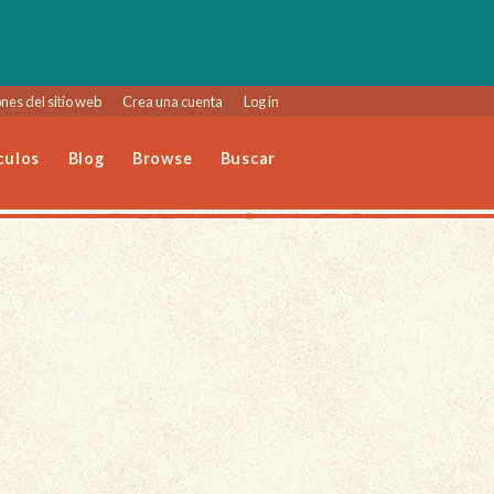
nes del sitio web
Crea una cuenta
Log in
culos
Blog
Browse
Buscar