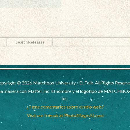
Search Releases
pyright © 2026 Matchbox University / D. Falk, All Rights Reserv
a manera con Mattel, Inc. El nombre y el logotipo de MATCHBOX
Inc.
¿Tiene comentarios sobre el sitio web?
Visit our friends at PhotoMagicAI.com