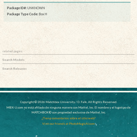
Package ID#:
UNKNOWN
Package Type Code:
Box H
related pages:
Search Models
Search Releases
Copyright © 2026 Matchbox University / D. Falk, All Rights Reserved.
MBX-U.com no está afiliado de ninguna manera con Mattel, Inc. El nombre y el logotipo de
MATCHBOX © son propiedad exclusiva de Mattel, Inc.
¿Tiene comentarios sobre el sitio web?
Visit our friends at PhotoMagicAI.com