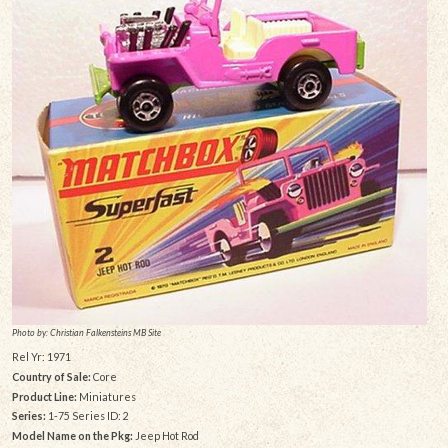
Photo by: Christian Falkensteins MB Site
Rel Yr: 1971
Country of Sale:
Core
Product Line:
Miniatures
Series:
1-75 Series ID: 2
Model Name on the Pkg:
Jeep Hot Rod