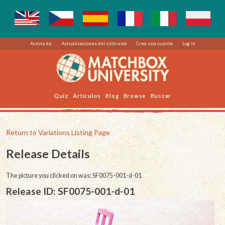
Acerca de
Actualizaciones del sitio web
Crea una cuenta
Log in
Quiz
Artículos
Blog
Browse
Buscar
Return to Variations Listing Page
Release Details
The picture you clicked on was: SF0075-001-d-01
Release ID: SF0075-001-d-01