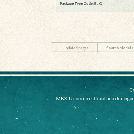
Package Type Code:
BL G
related pages:
Search Models
Co
MBX-U.com no está afiliado de ningun