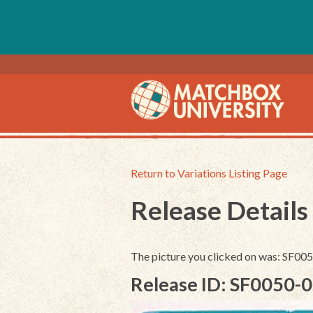
Return to Variations Listing Page
Release Details
The picture you clicked on was: SF0
Release ID: SF0050-