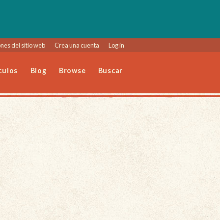
nes del sitio web
Crea una cuenta
Log in
culos
Blog
Browse
Buscar