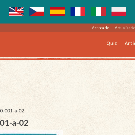
Acerca de
Actualizacio
Quiz
Artí
050-001-a-02
001-a-02