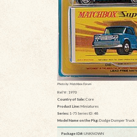
Photo by: Matchbox Forum
Rel Yr: 1970
Country of Sale:
Core
Product Line:
Miniatures
Series:
1-75 Series ID: 48
Model Name on the Pkg:
Dodge Dumper Truck
Package ID#:
UNKNOWN