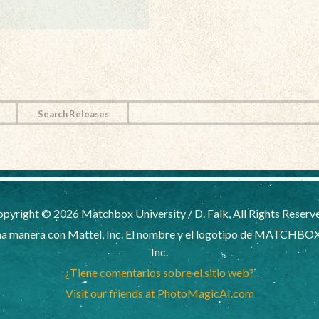
Search Releases
pyright © 2026 Matchbox University / D. Falk, All Rights Reserv
a manera con Mattel, Inc. El nombre y el logotipo de MATCHBOX
Inc.
¿Tiene comentarios sobre el sitio web?
Visit our friends at PhotoMagicAI.com