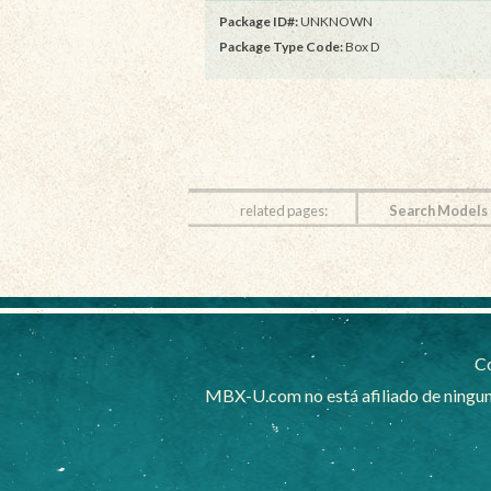
Package ID#:
UNKNOWN
Package Type Code:
Box D
related pages:
Search Models
Co
MBX-U.com no está afiliado de ningun