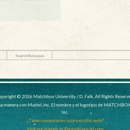
Search Releases
pyright © 2026 Matchbox University / D. Falk, All Rights Reserv
a manera con Mattel, Inc. El nombre y el logotipo de MATCHBOX
Inc.
¿Tiene comentarios sobre el sitio web?
Visit our friends at PhotoMagicAI.com