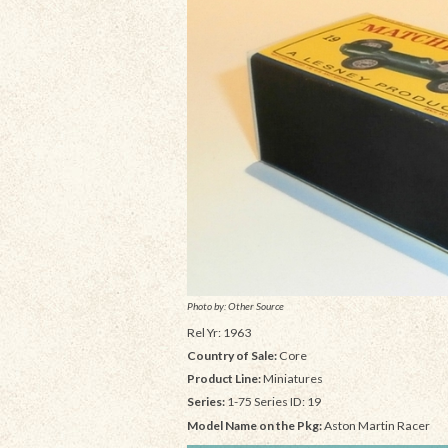
Photo by: Other Source
Rel Yr: 1963
Country of Sale:
Core
Product Line:
Miniatures
Series:
1-75 Series ID: 19
Model Name on the Pkg:
Aston Martin Racer