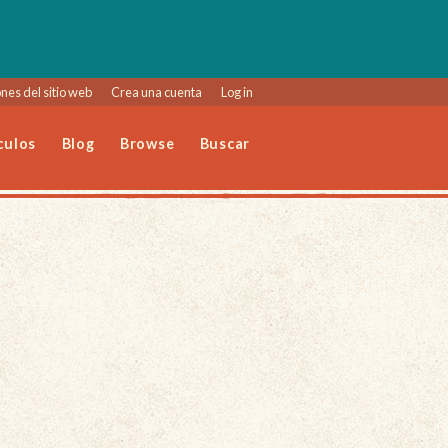
nes del sitio web
Crea una cuenta
Log in
culos
Blog
Browse
Buscar