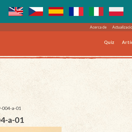
Acerca de
Actualizacio
Quiz
Artí
9-004-a-01
04-a-01