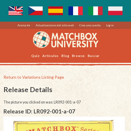
Acerca de
Actualizaciones del sitio web
Crea una cuenta
Log in
Quiz
Artículos
Blog
Browse
Buscar
Return to Variations Listing Page
Release Details
The picture you clicked on was: LR092-001-a-07
Release ID: LR092-001-a-07