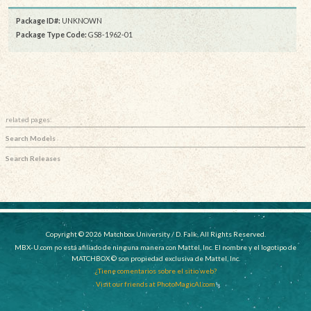
Package ID#:
UNKNOWN
Package Type Code:
GS8-1962-01
related pages:
Search Models
Search Releases
Copyright © 2026 Matchbox University / D. Falk, All Rights Reserved.
MBX-U.com no está afiliado de ninguna manera con Mattel, Inc. El nombre y el logotipo de
MATCHBOX © son propiedad exclusiva de Mattel, Inc.
¿Tiene comentarios sobre el sitio web?
Visit our friends at PhotoMagicAI.com