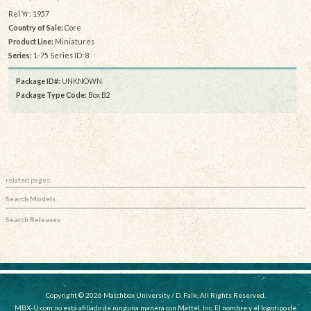
Rel Yr: 1957
Country of Sale:
Core
Product Line:
Miniatures
Series:
1-75 Series ID: 8
Package ID#:
UNKNOWN
Package Type Code:
Box B2
related pages:
Search Models
Search Releases
Copyright © 2026 Matchbox University / D. Falk, All Rights Reserved.
MBX-U.com no está afiliado de ninguna manera con Mattel, Inc. El nombre y el logotipo de