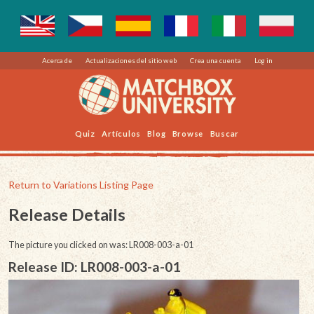
Acerca de
Actualizaciones del sitio web
Crea una cuenta
Log in
Quiz
Artículos
Blog
Browse
Buscar
Return to Variations Listing Page
Release Details
The picture you clicked on was: LR008-003-a-01
Release ID: LR008-003-a-01